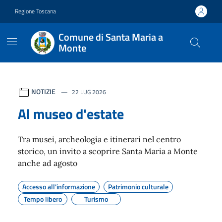
Vai ai contenuti
Vai al footer
Regione Toscana
Comune di Santa Maria a
Monte
Contenuti in evidenza
NOTIZIE
22 LUG 2026
Al museo d'estate
Tra musei, archeologia e itinerari nel centro
storico, un invito a scoprire Santa Maria a Monte
anche ad agosto
Accesso all'informazione
Patrimonio culturale
Tempo libero
Turismo