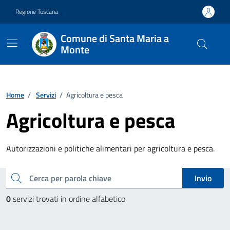
Vai ai contenuti
Vai al footer
Regione Toscana
Comune di Santa Maria a
Monte
Home
/
Servizi
/
Agricoltura e pesca
Agricoltura e pesca
Autorizzazioni e politiche alimentari per agricoltura e pesca.
Esplora tutti i servizi
cerca
Invio
0
servizi trovati in ordine alfabetico
Paginazione