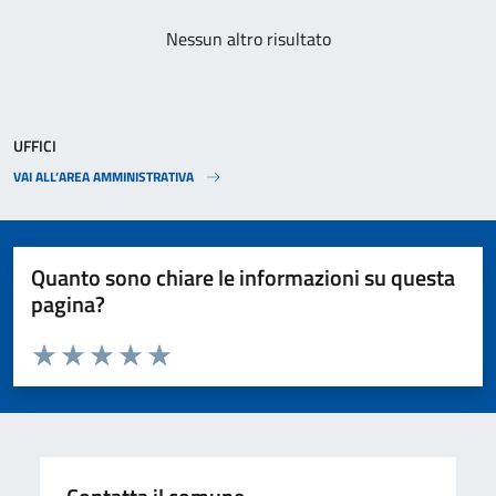
Nessun altro risultato
UFFICI
VAI ALL’AREA AMMINISTRATIVA
Quanto sono chiare le informazioni su questa
pagina?
Valuta da 1 a 5 stelle la pagina
Valuta 1 stelle su 5
Valuta 2 stelle su 5
Valuta 3 stelle su 5
Valuta 4 stelle su 5
Valuta 5 stelle su 5