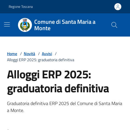
Vai ai contenuti
Vai al footer
Regione Toscana
Comune di Santa Maria a
Monte
Home
/
Novità
/
Avvisi
/
Alloggi ERP 2025: graduatoria definitiva
Alloggi ERP 2025:
graduatoria definitiva
Dettagli della notizia
Graduatoria definitiva ERP 2025 del Comune di Santa Maria
a Monte.