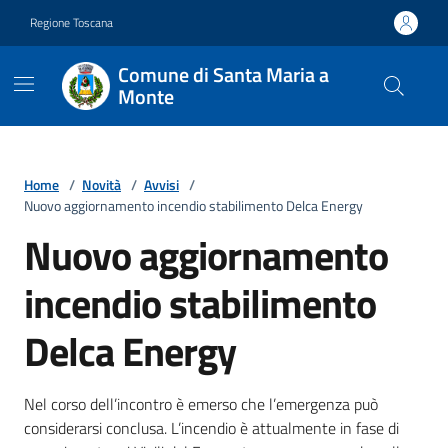
Vai ai contenuti
Vai al footer
Regione Toscana
Comune di Santa Maria a
Monte
Home
/
Novità
/
Avvisi
/
Nuovo aggiornamento incendio stabilimento Delca Energy
Nuovo aggiornamento
incendio stabilimento
Delca Energy
Dettagli della notizia
Nel corso dell’incontro è emerso che l’emergenza può
considerarsi conclusa. L’incendio è attualmente in fase di